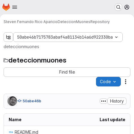
Homepage
Skip to main content
M
Steven Fernando Rico Aparicio
DeteccionMuones
Repository
50abe46b7175783abaf4a81134b14a6d922330ba
deteccionmuones
deteccionmuones
Find file
Code
Act
History
50abe46b
Name
Last update
README.md